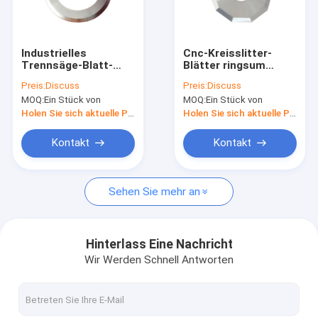
Fabrik-Ausflug
Qualitätskontrolle
Industrielles
Cnc-Kreisslitter-
Trennsäge-Blatt-
Blätter ringsum
Treten Sie mit uns in Verbindung
Kreiskarbid-Slitter-
Karbid-
Preis:
Discuss
Preis:
Discuss
Messer
Kreissägeblatt
MOQ:
Ein Stück von
MOQ:
Ein Stück von
Nachrichten
Holen Sie sich aktuelle Preis
Holen Sie sich aktuelle Preis
Fordern Sie ein Zitat
Kontakt
Kontakt
Sehen Sie mehr an
Hartmetall-Werkzeug
Wolframhartmetalleinsätze
Hinterlass Eine Nachricht
Wir Werden Schnell Antworten
Karbid, das Einsätze fugt
Karbid-Prägeeinsätze