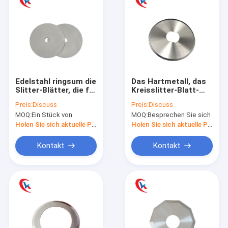
Edelstahl ringsum die
Das Hartmetall, das
Slitter-Blätter, die für
Kreisslitter-Blatt-
Holzbearbeitungs-
Metallspule
Preis:
Discuss
Preis:
Discuss
Papierschneidemaschine-
schneidet, fertigte
MOQ:
Ein Stück von
MOQ:
Besprechen Sie sich
Blatt-Kreisslitter-
besonders an
Blätter schneiden
Holen Sie sich aktuelle Preis
Holen Sie sich aktuelle Preis
Kontakt
Kontakt
Haus
Produkte
Über uns