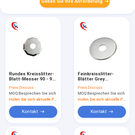
Geben Sie Ihre Anforderung
Rundes Kreisslitter-
Feinkreisslitter-
Blatt-Messer 90 - 93
Blätter Grey
HRC für den Schnitt
Tungsten Carbide
Preis:
Discuss
Preis:
Discuss
des Papiergewebes
Cutting Disc mit Grat
MOQ:
Besprechen Sie sich
MOQ:
Besprechen Sie sich
Holen Sie sich aktuelle Preis
Holen Sie sich aktuelle Preis
Kontakt
Kontakt