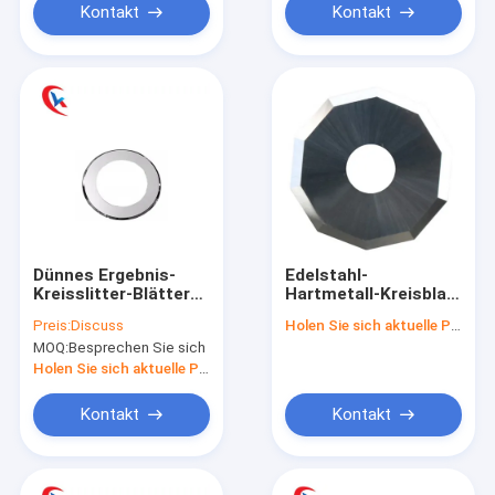
Kontakt
Kontakt
Dünnes Ergebnis-
Edelstahl-
Kreisslitter-Blätter
Hartmetall-Kreisblatt
besonders
für Faser-Maschinen-
Preis:
Discuss
Holen Sie sich aktuelle Preis
angefertigt für
Papierschneidemaschine
MOQ:
Besprechen Sie sich
Verpackungsindustrie
Blatt
Holen Sie sich aktuelle Preis
Kontakt
Kontakt