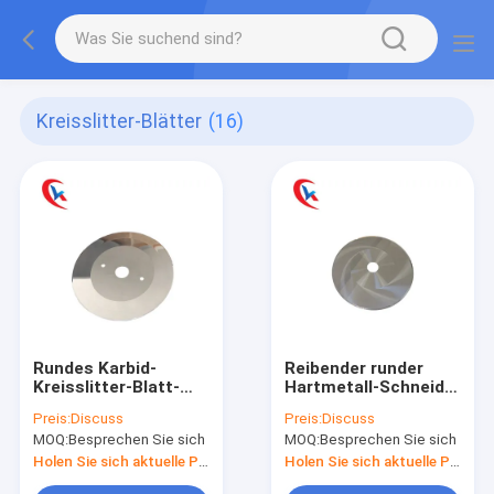
Kreisslitter-Blätter
(16)
Rundes Karbid-
Reibender runder
Kreisslitter-Blatt-
Hartmetall-Schneider
Schneidwerkzeug für
82 - Prägesäge-
Preis:
Discuss
Preis:
Discuss
Papierindustrie
Schneider der Härte-
MOQ:
Besprechen Sie sich
MOQ:
Besprechen Sie sich
92
Holen Sie sich aktuelle Preis
Holen Sie sich aktuelle Preis