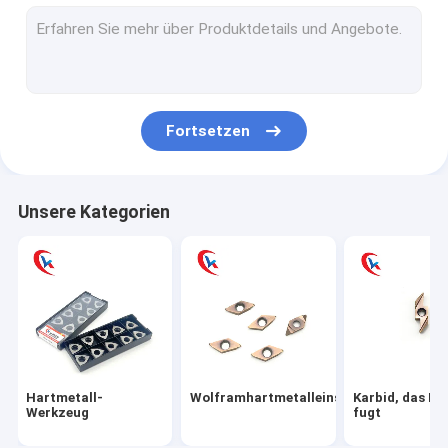
Hartmetallstange
Hartmetall sterben
Hartmetall-Bergbauwerkzeuge
Fortsetzen
Hartmetall-Streifen
Hartmetallplatte
Unsere Kategorien
Kreisslitter-Blätter
Hartmetall-Abnutzungs-Teile
Hartmetall-Holzbearbeitungs-Werkzeug
Karbid-Bohrstange
Hartmetall-
Wolframhartmetalleinsätze
Karbid, das Ei
Shell Milling Cutter
Werkzeug
fugt