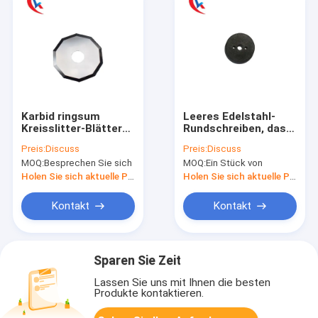
Karbid ringsum
Leeres Edelstahl-
Kreisslitter-Blätter
Rundschreiben, das
89 HRC für den
Blatt-Runde für
Preis:
Discuss
Preis:
Discuss
Schnitt
Holzbearbeitung
MOQ:
Besprechen Sie sich
MOQ:
Ein Stück von
Papiergewebe-von
aufschlitzt
Kreisslitter-Blättern
Holen Sie sich aktuelle Preis
Holen Sie sich aktuelle Preis
Kontakt
Kontakt
Sparen Sie Zeit
Lassen Sie uns mit Ihnen die besten
Produkte kontaktieren.