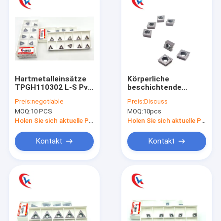
Hartmetalleinsätze
Körperliche
TPGH110302 L-S Pvd
beschichtende
Coating Tungsten
Hartmetalleinsätze
Preis:
negotiable
Preis:
Discuss
mit innovativem
des
MOQ:
10 PCS
MOQ:
10pcs
Winkel 60°
Wolframccmt120404
haltbar
Holen Sie sich aktuelle Preis
Holen Sie sich aktuelle Preis
Kontakt
Kontakt
Haus
Produkte
Über uns