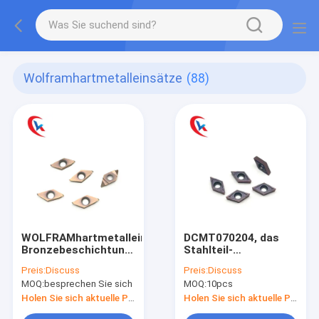
Wolframhartmetalleinsätze
(88)
WOLFRAMhartmetalleinsatz-
DCMT070204, das
Bronzebeschichtung
Stahlteil-
HRA 91,8 des Faden-
Wolframhartmetalleinsat
Preis:
Discuss
Preis:
Discuss
Schneider-
körperliche
MOQ:
besprechen Sie sich
MOQ:
10pcs
TKFT12RB6000
Beschichtung
Drehen
verarbeitet
Holen Sie sich aktuelle Preis
Holen Sie sich aktuelle Preis