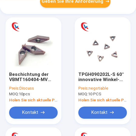
Geben Sie Ihre Anforderung
Beschichtung der
TPGH090202L-S 60°
VBMT160404-MV
innovative Winkel-
Edelstahl-
Wolframhartmetalleinsä
Preis:
Discuss
Preis:
negotiable
Fertigungswolframhartmetalleinsatz-
für die maschinelle
MOQ:
10pcs
MOQ:
10 PCS
PVD
Bearbeitung
Holen Sie sich aktuelle Preis
Holen Sie sich aktuelle Preis
Kontakt
Kontakt