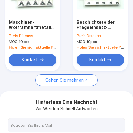
Fabrik-Ausflug
Qualitätskontrolle
Maschinen-
Beschichtete der
Wolframhartmetalleinsatz-
Prägeeinsatz-
Treten Sie mit uns in Verbindung
Edelstahl-Vollenden
Edelstahl des Karbid-
Preis:
Discuss
Preis:
Discuss
CNC-TCMT16T304
CCMT060204, der
MOQ:
10pcs
MOQ:
10pcs
Pvd beendet
Nachrichten
Holen Sie sich aktuelle Preis
Holen Sie sich aktuelle Preis
Fordern Sie ein Zitat
Kontakt
Kontakt
Sehen Sie mehr an
Hartmetall-Werkzeug
Wolframhartmetalleinsätze
Hinterlass Eine Nachricht
Wir Werden Schnell Antworten
Karbid, das Einsätze fugt
Karbid-Prägeeinsätze