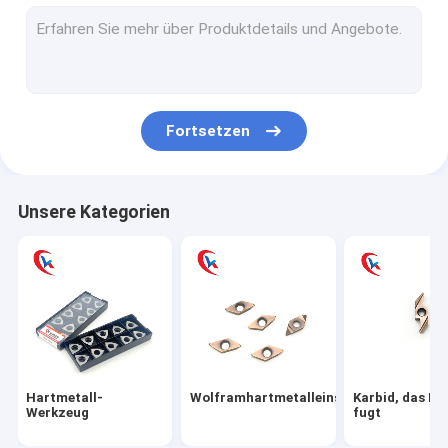
Hartmetallstange
Hartmetall sterben
Hartmetall-Bergbauwerkzeuge
Fortsetzen
Hartmetall-Streifen
Hartmetallplatte
Unsere Kategorien
Kreisslitter-Blätter
Hartmetall-Abnutzungs-Teile
Hartmetall-Holzbearbeitungs-Werkzeug
Karbid-Bohrstange
Hartmetall-
Wolframhartmetalleinsätze
Karbid, das Ei
Shell Milling Cutter
Werkzeug
fugt