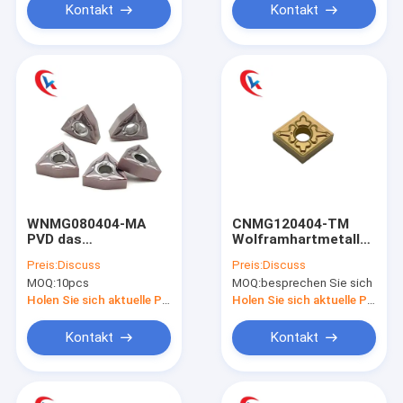
Kontakt
Kontakt
WNMG080404-MA
CNMG120404-TM
PVD das
Wolframhartmetalleinsat
Beschichtungs-
chemische
Preis:
Discuss
Preis:
Discuss
Karbid-Mahlen fügt
Beschichtung für
MOQ:
10pcs
MOQ:
besprechen Sie sich
Edelstahl-Vollenden
Stahlteile
ein
Holen Sie sich aktuelle Preis
Holen Sie sich aktuelle Preis
Kontakt
Kontakt