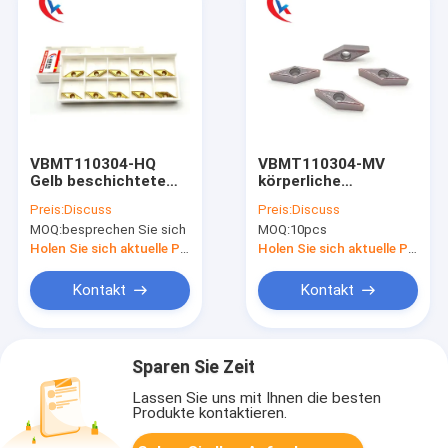
VBMT110304-HQ
VBMT110304-MV
Gelb beschichtete
körperliche
chemisch bohrende
beschichtende
Preis:
Discuss
Preis:
Discuss
Einsätze für
Wolframhartmetalleinsä
MOQ:
besprechen Sie sich
MOQ:
10pcs
Stahlwolframhartmetalleinsätze
mit 2 Schneiden
Holen Sie sich aktuelle Preis
Holen Sie sich aktuelle Preis
Kontakt
Kontakt
Sparen Sie Zeit
Lassen Sie uns mit Ihnen die besten
Produkte kontaktieren.