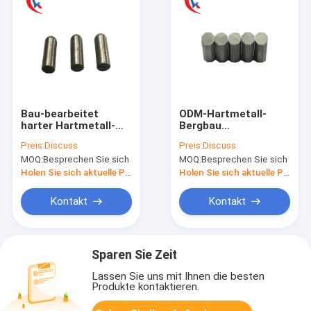
Bau-bearbeitet
ODM-Hartmetall-
harter Hartmetall-
Bergbau
Bergbau Zähne für
bearbeitet/Bohrer-
Preis:
Discuss
Preis:
Discuss
Felsen-Stein
Blatt für Bergbau
MOQ:
Besprechen Sie sich
MOQ:
Besprechen Sie sich
Holen Sie sich aktuelle Preis
Holen Sie sich aktuelle Preis
Kontakt
Kontakt
Sparen Sie Zeit
Lassen Sie uns mit Ihnen die besten
Produkte kontaktieren.