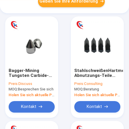
Geben Sie Ihre Anforderung
Bagger-Mining
StahlschweißenHartmetal
Tungsten Carbide-
Abnutzungs-Teile
Knopf-Stückchen
silberner Gray Color
Preis:
Discuss
Preis:
Consulting
polierten Härte 87,8 -
MOQ:
Besprechen Sie sich
MOQ:
Beratung
90,5
Holen Sie sich aktuelle Preis
Holen Sie sich aktuelle Preis
Kontakt
Kontakt