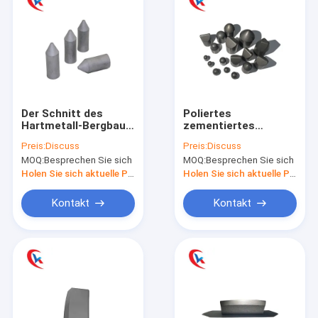
Der Schnitt des
Poliertes
Hartmetall-Bergbaus
zementiertes
bearbeitet
Hartmetall knöpft
Preis:
Discuss
Preis:
Discuss
kundenspezifisches
ungemahlene hohe
MOQ:
Besprechen Sie sich
MOQ:
Besprechen Sie sich
haltbares
Härte
Holen Sie sich aktuelle Preis
Holen Sie sich aktuelle Preis
Kontakt
Kontakt
Haus
Produkte
Über uns