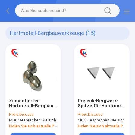
Hartmetall-Bergbauwerkzeuge
(15)
Zementierter
Dreieck-Bergwerk-
Hartmetall-Bergbau
Spitze für Hardrock-
bearbeitet Knopf-
Hartmetall-Bergbau
Preis:
Discuss
Preis:
Discuss
Stückchen für Ölfeld
bearbeitet gute
MOQ:
Besprechen Sie sich
MOQ:
Besprechen Sie sich
Verschleißfestigkeit
Holen Sie sich aktuelle Preis
Holen Sie sich aktuelle Preis