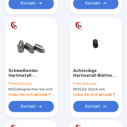
Kontakt
Kontakt
Schweißender
Achteckige
Hartmetall-
Hartmetall-Blätter
Rundeisen-Bergbau
besonders
Preis:
Discuss
Preis:
Discuss
bearbeitet
angefertigt für
MOQ:
Besprechen Sie sich
MOQ:
Ein Stück von
dunkelgraues
Technik
Holen Sie sich aktuelle Preis
Holen Sie sich aktuelle Preis
Kontakt
Kontakt