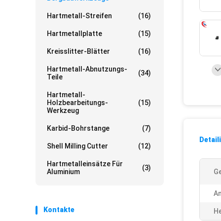
Hartmetall-Streifen
(16)
Hartmetallplatte
(15)
Kreisslitter-Blätter
(16)
Hartmetall-Abnutzungs-
(34)
Teile
Hartmetall-
Holzbearbeitungs-
(15)
Werkzeug
Karbid-Bohrstange
(7)
Detail
Shell Milling Cutter
(12)
Hartmetalleinsätze Für
(3)
Aluminium
G
A
Kontakte
He