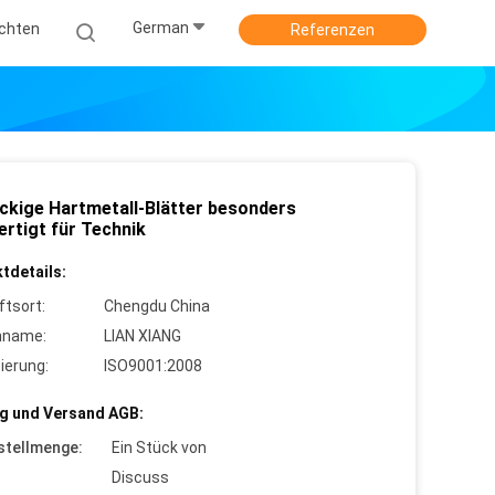
German
ichten
Referenzen
ckige Hartmetall-Blätter besonders
ertigt für Technik
tdetails:
ftsort:
Chengdu China
nname:
LIAN XIANG
zierung:
ISO9001:2008
g und Versand AGB:
stellmenge:
Ein Stück von
Discuss