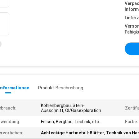
Verpa
Inform
Lieferz
Versor
Fähigke
informationen
Produkt-Beschreibung
Kohlenbergbau, Stein-
ebrauch:
Zertifi
Ausschnitt, Öl/Gasexploration
nwendung:
Felsen, Bergbau, Technik, etc.
Farbe:
rvorheben:
Achteckige Hartmetall-Blätter
,
Technik von Har