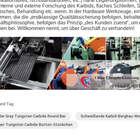
ikationsbrett, nichtstandardisiert, etc.) harte Legierungsformen, 
 interne und externe Forschung des Karbids, flaches Schleifen, S
tisches, Behandlung etc. wenn. In der Hardware Werkzeuge, ei
rmen, die die „erstklassige Qualitätssicherung befolgen, behal
ftsphilosophie, befolgen das Prinzip „des Kunden zuerst“, um 
hen bei. Willkommen nennt, um über Geschäft zu verhandeln!
und Tag:
ler Gray Tungsten Carbide Round Bar
Schweißende Karbid-Bergbau-We
er-Tungsten Carbide Button-Stückchen