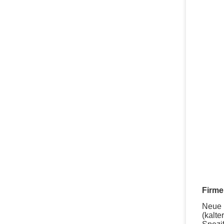
Firme
Neue M
(kalte