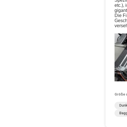
Spezif
etc.),
gigan
Die Fi
Geschä
verse
Größe 
Dunk
Bagg