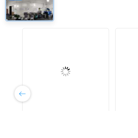
l-
ODM-Hartmetall-Bergbau
Bagger-
bearbeitet/Bohrer-Blatt für
Knopf-S
Bergbau
87,8 - 9