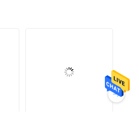
Der Schnitt des Hartmetall-
Gray
Bergbaus bearbeitet
kundenspezifisches haltbares