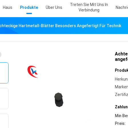
Treten Sie Mit Uns In
Haus
Produkte
Über Uns
Nachr
Verbindung
chteckige Hartmetall-Blätter Besonders Angefertigt Für Technik
Achte
angef
Produk
Herkun
Marke
Zertifi
Zahlun
Min Be
Preis: