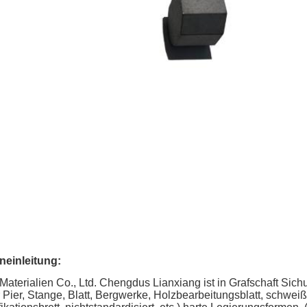
neinleitung:
aterialien Co., Ltd. Chengdus Lianxiang ist in Grafschaft Sic
r Pier, Stange, Blatt, Bergwerke, Holzbearbeitungsblatt, schwei