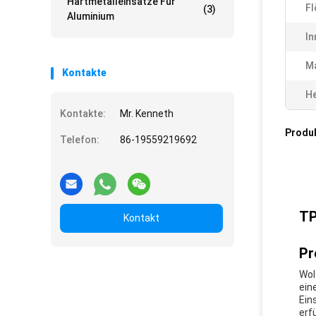
Hartmetalleinsätze Für
Fl
(3)
Aluminium
In
Ma
Kontakte
He
Kontakte:
Mr. Kenneth
Produ
Telefon:
86-19559219692
TP
Kontakt
Pr
Wol
ein
Ein
erf