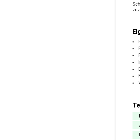
Sch
zuv
Ei
Te