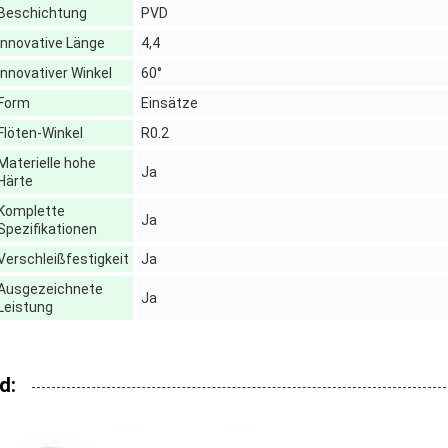
Beschichtung
PVD
Innovative Länge
4,4
Innovativer Winkel
60°
Form
Einsätze
Flöten-Winkel
R0.2
Materielle hohe
Ja
Härte
Komplette
Ja
Spezifikationen
Verschleißfestigkeit
Ja
Ausgezeichnete
Ja
Leistung
d: