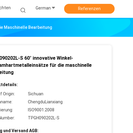
ichten
German
Referenzen
e Maschinelle Bearbeitung
90202L-S 60° innovative Winkel-
amhartmetalleinsätze für die maschinelle
eitung
tdetails:
f Origin:
Sichuan
nname:
ChengduLianxiang
zierung:
ISO9001:2008
Number:
TPGH090202L-S
g und Versand AGB: