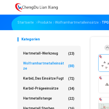
Startseite
Produkte
Wolframhartmetalleinsätze
TPGH
Kategorien
Hartmetall-Werkzeug
(23)
Wolframhartmetalleinsät
(88)
Ze
Karbid, Das Einsätze Fugt
(72)
Karbid-Prägeeinsätze
(34)
Hartmetallstange
(22)
Hartmetall Sterben
(16)