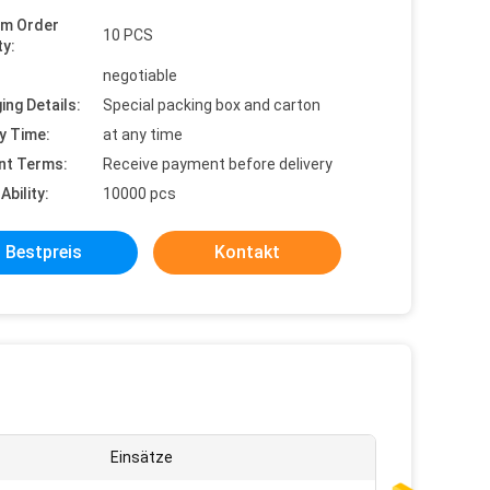
um Order
10 PCS
ty:
negotiable
ing Details:
Special packing box and carton
y Time:
at any time
nt Terms:
Receive payment before delivery
Ability:
10000 pcs
Bestpreis
Kontakt
Einsätze