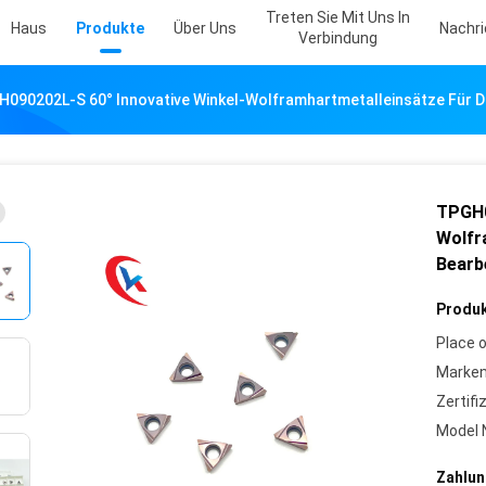
Treten Sie Mit Uns In
Haus
Produkte
Über Uns
Nachr
Verbindung
090202L-S 60° Innovative Winkel-Wolframhartmetalleinsätze Für Di
TPGH0
Wolfr
Bearb
Produk
Place o
Marke
Zertifi
Model 
Zahlun