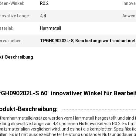
öten-Winkel:
R0.2
Innova
novative Länge:
4,4
Anwen
terial:
Hartmetall
rvorheben:
TPGH090202L-S
,
Bearbeitungswolframhartmeta
kt-Beschreibung
GH090202L-S 60° innovativer Winkel für Bearbe
odukt-Beschreibung:
framhartmetalleinsätze werden vom Hartmetall hergestellt und sind f
e lang innovative Länge von 4,4 und einen Flötenwinkel von R0.2. Es hat 
satzmaterialien verglichen wird, und es hat die kompletten Spezifikat
üllen. Es ist mit ausgezeichneter Leistung und langer Nutzungsdauer