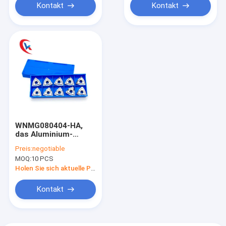
Kontakt
Kontakt
WNMG080404-HA,
das Aluminium-
4.76mm
Preis:
negotiable
Drehenfaden-Größe
MOQ:
10 PCS
des blatt-Einsatz-M5
verarbeitet
Holen Sie sich aktuelle Preis
Kontakt