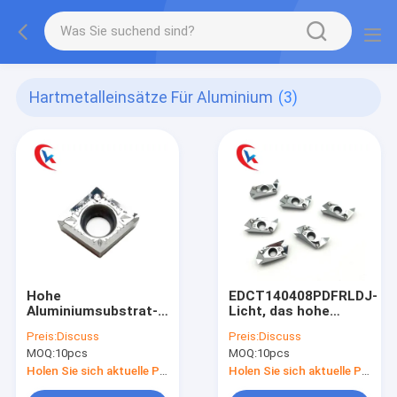
Hartmetalleinsätze Für Aluminium
(3)
Hohe
EDCT140408PDFRLDJ-
Aluminiumsubstrat-
Licht, das hohe
Hartmetalleinsätze
Endhohes Lebens-
Preis:
Discuss
Preis:
Discuss
des Endeccgt09t304-
Hartmetalleinsätze
MOQ:
10pcs
MOQ:
10pcs
ak für Aluminium
für Aluminium
verarbeitet
Holen Sie sich aktuelle Preis
Holen Sie sich aktuelle Preis