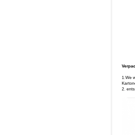
Verpa
1.We w
Karton
2. ent