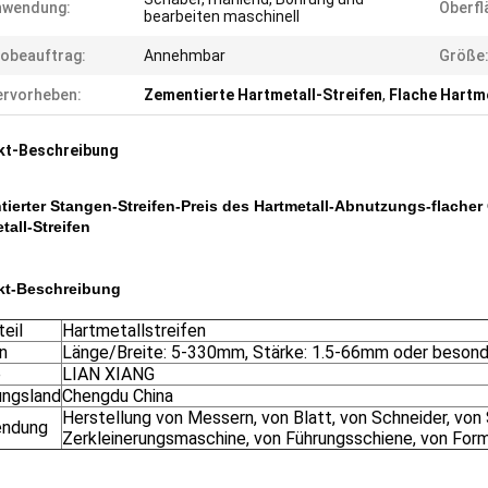
nwendung:
Oberfl
bearbeiten maschinell
obeauftrag:
Annehmbar
Größe
rvorheben:
Zementierte Hartmetall-Streifen
,
Flache Hartme
kt-Beschreibung
ierter Stangen-Streifen-Preis des Hartmetall-Abnutzungs-flacher
tall-Streifen
kt-Beschreibung
teil
Hartmetallstreifen
n
Länge/Breite: 5-330mm, Stärke: 1.5-66mm oder besonde
e
LIAN XIANG
ungsland
Chengdu China
Herstellung von Messern, von Blatt, von Schneider, von 
endung
Zerkleinerungsmaschine, von Führungsschiene, von Form