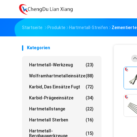
Startseite
Produkte
Hartmetall-Streifen
Zementierte
Kategorien
Hartmetall-Werkzeug
(23)
Wolframhartmetalleinsätze
(88)
Karbid, Das Einsätze Fugt
(72)
Karbid-Prägeeinsätze
(34)
Hartmetallstange
(22)
Hartmetall Sterben
(16)
Hartmetall-
(15)
Bergbauwerkzeuge