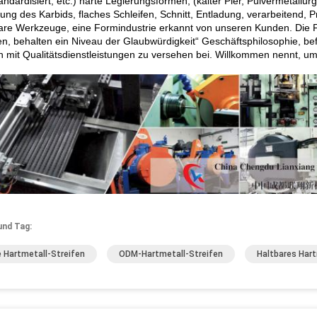
andardisiert, etc.) harte Legierungsformen, (kalter Pier, Pulvermetallurg
ung des Karbids, flaches Schleifen, Schnitt, Entladung, verarbeitend, 
re Werkzeuge, eine Formindustrie erkannt von unseren Kunden. Die Fir
en, behalten ein Niveau der Glaubwürdigkeit“ Geschäftsphilosophie, be
 mit Qualitätsdienstleistungen zu versehen bei. Willkommen nennt, u
und Tag:
 Hartmetall-Streifen
ODM-Hartmetall-Streifen
Haltbares Hart