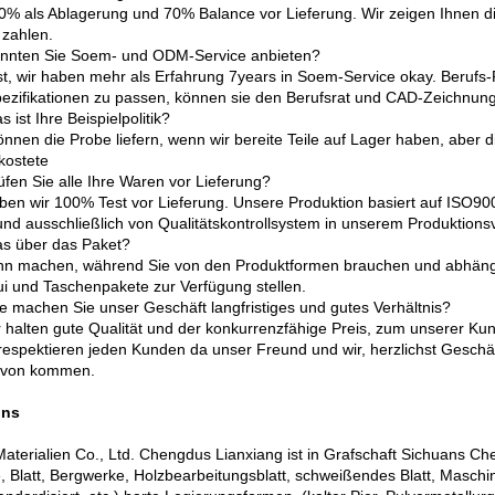
30% als Ablagerung und 70% Balance vor Lieferung. Wir zeigen Ihnen d
 zahlen.
nnten Sie Soem- und ODM-Service anbieten?
ist, wir haben mehr als Erfahrung 7years in Soem-Service okay. Berufs-
pezifikationen zu passen, können sie den Berufsrat und CAD-Zeichnung
 ist Ihre Beispielpolitik?
können die Probe liefern, wenn wir bereite Teile auf Lager haben, aber
kostete
üfen Sie alle Ihre Waren vor Lieferung?
aben wir 100% Test vor Lieferung. Unsere Produktion basiert auf ISO9
nd ausschließlich von Qualitätskontrollsystem in unserem Produktions
s über das Paket?
ann machen, während Sie von den Produktformen brauchen und abhäng
ui und Taschenpakete zur Verfügung stellen.
e machen Sie unser Geschäft langfristiges und gutes Verhältnis?
ir halten gute Qualität und der konkurrenzfähige Preis, zum unserer Kun
 respektieren jeden Kunden da unser Freund und wir, herzlichst Geschä
 von kommen.
uns
aterialien Co., Ltd. Chengdus Lianxiang ist in Grafschaft Sichuans Chen
, Blatt, Bergwerke, Holzbearbeitungsblatt, schweißendes Blatt, Maschine