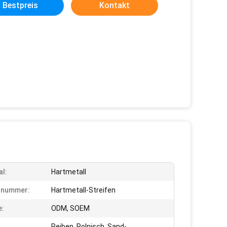
Bestpreis
Kontakt
al:
Hartmetall
lnummer:
Hartmetall-Streifen
e:
ODM, SOEM
Reiben, Polnisch, Sand-