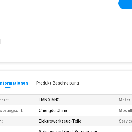
informationen
Produkt-Beschreibung
rke:
LIAN XIANG
Materi
sprungsort:
Chengdu China
Model
t:
Elektrowerkzeug-Teile
Servic
Schaber, mahlend, Bohrung und