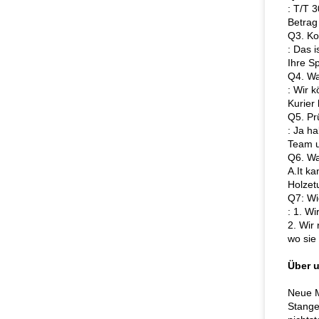
: T/T 
Betrag
Q3. Ko
: Das 
Ihre S
Q4. Was
: Wir 
Kurier 
Q5. Pr
: Ja h
Team u
Q6. Wa
A.It k
Holzet
Q7: Wi
: 1. W
2. Wir
wo sie
Über 
Neue M
Stange