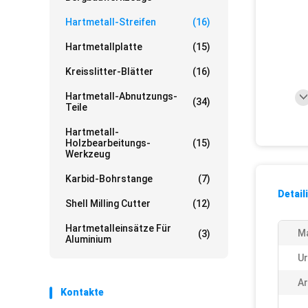
Hartmetall-Streifen
(16)
Hartmetallplatte
(15)
Kreisslitter-Blätter
(16)
Hartmetall-Abnutzungs-
(34)
Teile
Hartmetall-
Holzbearbeitungs-
(15)
Werkzeug
Karbid-Bohrstange
(7)
Detail
Shell Milling Cutter
(12)
Hartmetalleinsätze Für
Ma
(3)
Aluminium
Ur
Ar
Kontakte