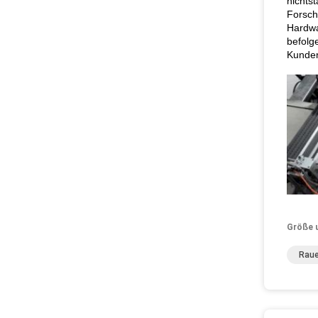
nichtst
Forsch
Hardwa
befolg
Kunden
Größe 
Raue