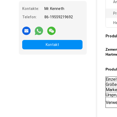
A
Kontakte:
Mr. Kenneth
Pr
Telefon:
86-19559219692
He
Produ
Kontakt
Zement
Hartme
Produ
Einzel
Größe
Mark
Urspr
Verw