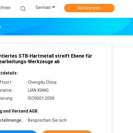
German
ichten
Referenzen
b
tiertes STB-Hartmetall streift Ebene für
earbeitungs-Werkzeuge ab
tdetails:
ftsort:
Chengdu China
nname:
LIAN XIANG
zierung:
ISO9001:2008
g und Versand AGB:
stellmenge:
Besprechen Sie sich