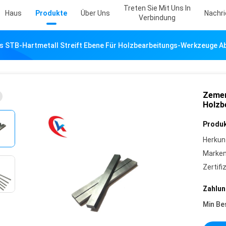
Treten Sie Mit Uns In
Haus
Produkte
Über Uns
Nachr
Verbindung
s STB-Hartmetall Streift Ebene Für Holzbearbeitungs-Werkzeuge A
Zemen
Holzb
Produk
Herkun
Marke
Zertifi
Zahlun
Min Be