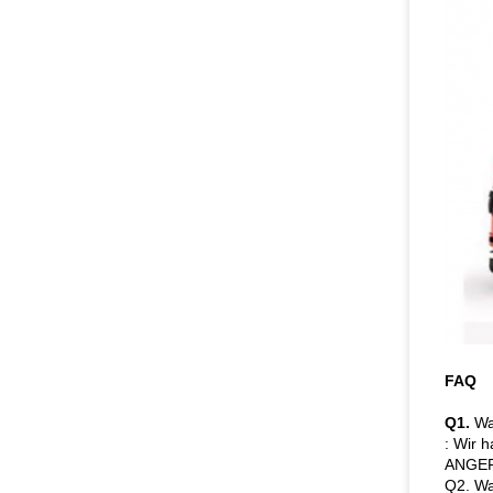
FAQ
Q1.
Wa
: Wir 
ANGEFA
Q2. Wa