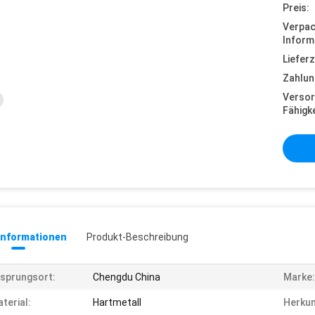
Preis:
Verpa
Inform
Lieferz
Zahlun
Versor
Fähigke
informationen
Produkt-Beschreibung
sprungsort:
Chengdu China
Marke:
terial:
Hartmetall
Herkun