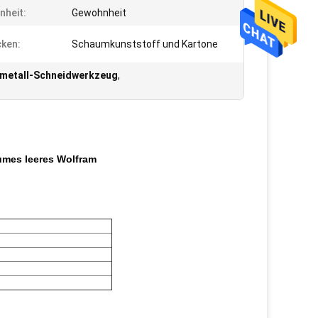
heit:
Gewohnheit
ken:
Schaumkunststoff und Kartone
tmetall-Schneidwerkzeug
,
umes leeres Wolfram