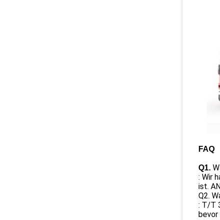
FAQ
Wa
Q1.
: Wir 
ist. A
Q2. Wa
: T/T 
bevor 