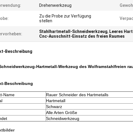
erwendung:
Drehenwerkzeug
Gewohn
Zu die Probe zur Verfügung
obe:
Verpac
stellen
Stahlhartmetall-Schneidwerkzeug
,
Leeres Har
rvorheben:
Cnc-Ausschnitt-Einsatz des freien Raumes
kt-Beschreibung
Schneidwerkzeug-Hartmetall-Werkzeug des Wolframstahlfreien ra
kt-Beschreibung
kt-Name
Rauer Schneider des Hartmetalls
al
Hartmetall
Schwarz
Alle Arten Größe
ndet
Schneidwerkzeug
tbilder