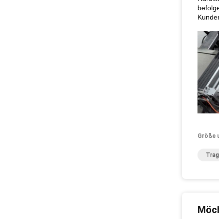
befolg
Kunden
Größe 
Trag
Möch