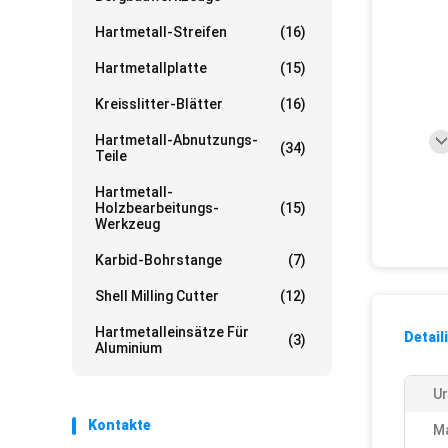
Hartmetall-Streifen
(16)
Hartmetallplatte
(15)
Kreisslitter-Blätter
(16)
Hartmetall-Abnutzungs-
(34)
Teile
Hartmetall-
Holzbearbeitungs-
(15)
Werkzeug
Karbid-Bohrstange
(7)
Shell Milling Cutter
(12)
Hartmetalleinsätze Für
Detail
(3)
Aluminium
Ur
Kontakte
Ma