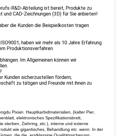
erufs-R&D-Abteilung ist bereit, Produkte zu
at und CAD-Zeichnungen (3D) für Sie anbieten!
, aber die Kunden die Beispielkosten tragen
 ISO9001, haben wir mehr als 10 Jahre Erfahrung
rem Produktionsverfahren.
bhängen. Im Allgemeinen können wir
len.
?
rer Kunden sicherzustellen fördern;
eschäft zu tätigen und Freunde mit ihnen zu
gdu Pixian. Hauptkarbidmaterialien, (kalter Pier,
nblatt, elektronisches Spezifikationsbrett,
ie sterben, Ziehring, etc.), interne und externe
Produkt wie gigantisches, Behandlung etc. wenn. In der
men, die die „erstklassige Qualitätssicherung