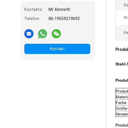
V
Kontakte:
Mr. Kenneth
Pr
Telefon:
86-19559219692
He
Kontakt
Produ
Stahl-
Produ
Produ
Materi
Farbe
Größe
Verwe
Produk