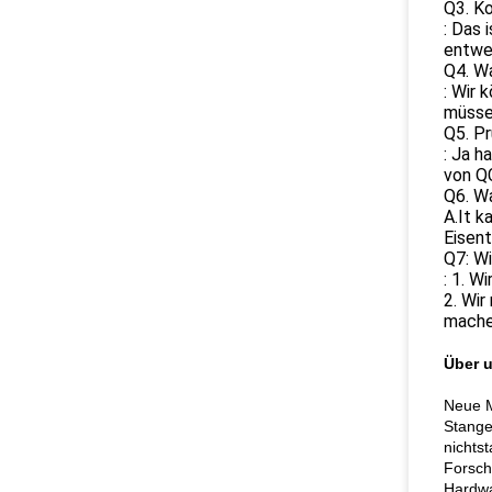
Q3. K
: Das 
entwer
Q4. Wa
: Wir 
müsse
Q5. Pr
: Ja h
von Q
Q6. W
A.It 
Eisent
Q7: Wi
: 1. W
2. Wir
mache
Über 
Neue M
Stange
nichtst
Forsch
Hardwa