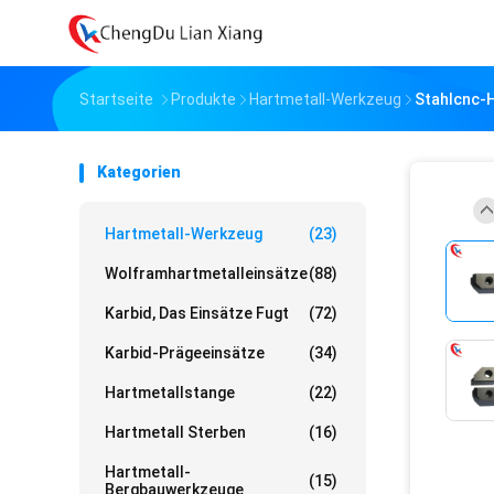
Startseite
Produkte
Hartmetall-Werkzeug
Stahlcnc-H
Kategorien
Hartmetall-Werkzeug
(23)
Wolframhartmetalleinsätze
(88)
Karbid, Das Einsätze Fugt
(72)
Karbid-Prägeeinsätze
(34)
Hartmetallstange
(22)
Hartmetall Sterben
(16)
Hartmetall-
(15)
Bergbauwerkzeuge