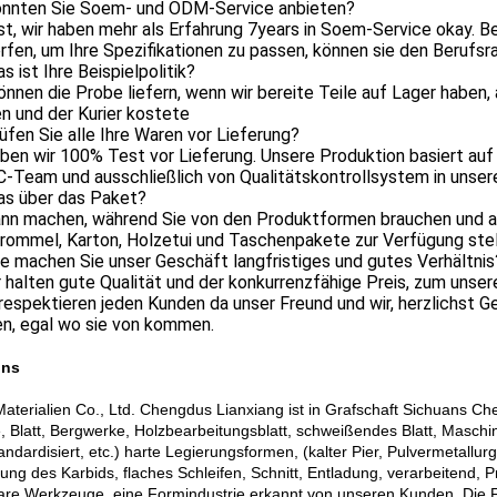
onnten Sie Soem- und ODM-Service anbieten?
ist, wir haben mehr als Erfahrung 7years in Soem-Service okay. B
fen, um Ihre Spezifikationen zu passen, können sie den Berufsr
s ist Ihre Beispielpolitik?
können die Probe liefern, wenn wir bereite Teile auf Lager haben
n und der Kurier kostete
üfen Sie alle Ihre Waren vor Lieferung?
aben wir 100% Test vor Lieferung. Unsere Produktion basiert auf
C-Team und ausschließlich von Qualitätskontrollsystem in unse
as über das Paket?
kann machen, während Sie von den Produktformen brauchen und a
rommel, Karton, Holzetui und Taschenpakete zur Verfügung stel
e machen Sie unser Geschäft langfristiges und gutes Verhältnis
ir halten gute Qualität und der konkurrenzfähige Preis, zum unse
 respektieren jeden Kunden da unser Freund und wir, herzlichst G
n, egal wo sie von kommen.
uns
aterialien Co., Ltd. Chengdus Lianxiang ist in Grafschaft Sichuans Chen
, Blatt, Bergwerke, Holzbearbeitungsblatt, schweißendes Blatt, Maschine
andardisiert, etc.) harte Legierungsformen, (kalter Pier, Pulvermetallurg
ung des Karbids, flaches Schleifen, Schnitt, Entladung, verarbeitend, 
re Werkzeuge, eine Formindustrie erkannt von unseren Kunden. Die Fir