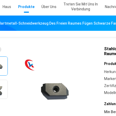
Treten Sie Mit Uns In
Haus
Produkte
Über Uns
Nachr
Verbindung
artmetall-Schneidwerkzeug Des Freien Raumes Fügen Schwarze Far
Stahl
Raume
Produk
Herkun
Marke
Zertifi
Model
Zahlun
Min Be