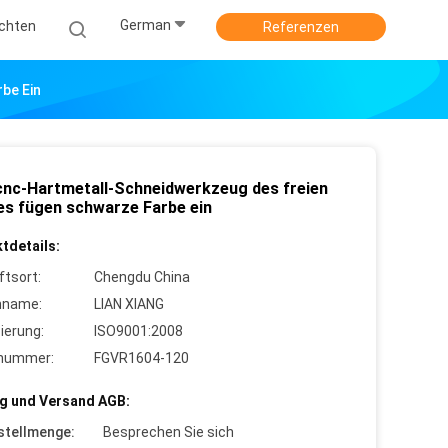
German
ichten
Referenzen
be Ein
cnc-Hartmetall-Schneidwerkzeug des freien
s fügen schwarze Farbe ein
tdetails:
ftsort:
Chengdu China
nname:
LIAN XIANG
zierung:
ISO9001:2008
lnummer:
FGVR1604-120
g und Versand AGB:
stellmenge:
Besprechen Sie sich