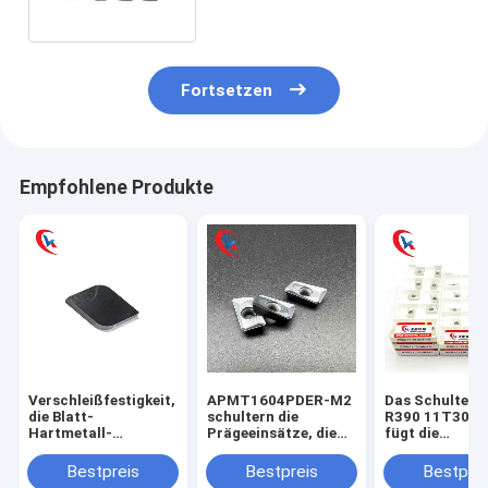
Fortsetzen
Empfohlene Produkte
Verschleißfestigkeit,
APMT1604PDER-M2
Das Schulter-
die Blatt-
schultern die
R390 11T304
Hartmetall-
Prägeeinsätze, die
fügt die
Werkzeug des
Stahlteile, Edelstahl-
Verarbeitung 
kundenspezifischen
Karbid-
Stahlteilen,
Bestpreis
Bestpreis
Bestprei
Blatt-RuT450
Prägeeinsätze
Edelstahl-Karb