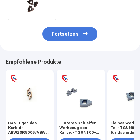
metallschneidendes fugt
Fortsetzen
Empfohlene Produkte
Das Fugen des
Hinteres Schleifen-
Kleines Werkze
Karbid-
Werkzeug des
Teil-TGUN800
ABW23R5005/ABW23R5015/ABW23R5020
Karbid-TGUN100-
für das industr
fügt 0.05-0.2
060 für das
Karbid, das Ei