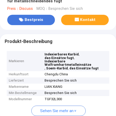
für metallschneidendes fugt
Preis：Discuss
MOQ：Besprechen Sie sich
Bestpreis
Kontakt
Produkt-Beschreibung
,
Indexierbares Karbid
,
das Einsätze fugt
Markieren
Indexierbare
Wolframhartmetalleinsätze
,
,
Soem-Karbid
das Einsätze fugt
Herkunftsort
Chengdu China
Lieferzeit
Besprechen Sie sich
Markenname
LIAN XIANG
Min Bestellmenge
Besprechen Sie sich
Modellnummer
TGF32L300
Sehen Sie mehr an