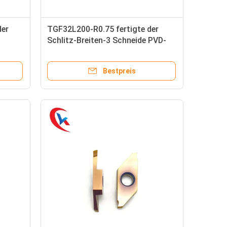
der
TGF32L200-R0.75 fertigte der
Schlitz-Breiten-3 Schneide PVD-
ABW15R4020,
Beschichtungs-das linke
Handmesser-Karbid besonders an,
Bestpreis
das Einsätze fugt