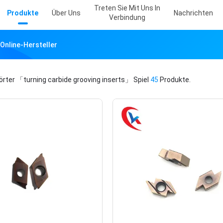
Treten Sie Mit Uns In
Produkte
Über Uns
Nachrichten
Verbindung
 Online-Hersteller
örter
「turning carbide grooving inserts」
Spiel
45
Produkte.