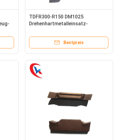
TDFR300-R150 DM1025
eug-
Drehenhartmetalleinsatz-
tze
indexierbares Hartmetall, das
Einsätze fugt
Bestpreis