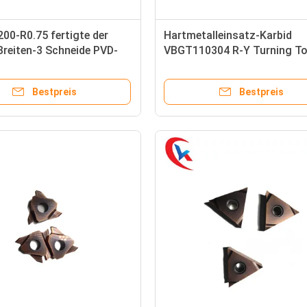
00-R0.75 fertigte der
Hartmetalleinsatz-Karbid
Breiten-3 Schneide PVD-
VBGT110304 R-Y Turning To
tungs-das linke
Tungsten, das Einsätze fug
ser-Karbid besonders an,
Bestpreis
Bestpreis
ätze fugt