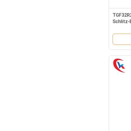
TGF32R2
Schlitz-
Beschich
Handmes
das Eins