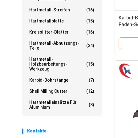
Hartmetall-Streifen
(16)
Karbid-B
Hartmetallplatte
(15)
Faden-S
das Eins
Kreisslitter-Blätter
(16)
Hartmetall-Abnutzungs-
(34)
Teile
Hartmetall-
Holzbearbeitungs-
(15)
Werkzeug
Karbid-Bohrstange
(7)
Shell Milling Cutter
(12)
Hartmetalleinsätze Für
(3)
Aluminium
Kontakte