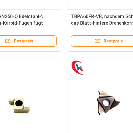
N250-Q Edelstahl-\
TBPA60FR-VB, nachdem Schl
n-Karbid-Fugen fügt
das Blatt-hintere Drehenkor
 Drehenwerkzeug ein
Karbid gegangen worden ist
Einsätze fugt
Bestpreis
Bestpreis