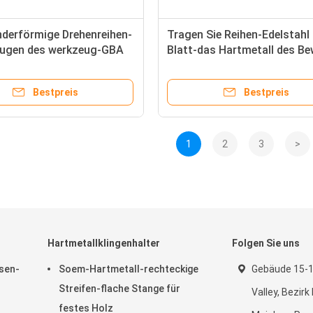
nderförmige Drehenreihen-
Tragen Sie Reihen-Edelstahl
Fugen des werkzeug-GBA
Blatt-das Hartmetall des Be
 beständige Abnutzung ein
TNGG, das Einsätze fugt
Bestpreis
Bestpreis
1
2
3
>
Hartmetallklingenhalter
Folgen Sie uns
sen-
Soem-Hartmetall-rechteckige
Gebäude 15-1
Streifen-flache Stange für
Valley, Bezir
festes Holz