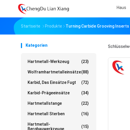
Haus
Startseite
Produkte
Turning Carbide Grooving Inserts
Kategorien
Schlüsselw
Hartmetall-Werkzeug
(23)
Wolframhartmetalleinsätze
(88)
Karbid, Das Einsätze Fugt
(72)
Karbid-Prägeeinsätze
(34)
Hartmetallstange
(22)
Hartmetall Sterben
(16)
Hartmetall-
(15)
Bergbauwerkzeuge