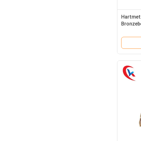
Hartmeta
Bronzeb
9GR, hoc
HRA 91,