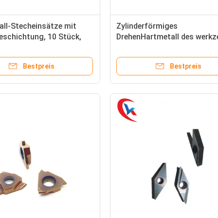
ll-Stecheinsätze mit
Zylinderförmiges
eschichtung, 10 Stück,
DrehenHartmetall des werkz
hpräzise Werkzeugteile,
GBA43R300-R0.3, das Einsä
8
fugt
Bestpreis
Bestpreis