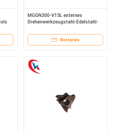
MGGN300-V15L externes
ols
Drehenwerkzeugstahl-Edelstahl-
t
Roheisen-Karbid, das Einsätze
fugt
Bestpreis