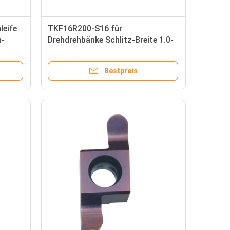
eife
TKF16R200-S16 für
n-
Drehdrehbänke Schlitz-Breite 1.0-
, das
3.0mm PVD, das
ProcessingCarbide fugt Einsätze
Bestpreis
beschichtet