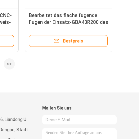
 CNC-
Bearbeitet das flache fugende
weis-
Fugen der Einsatz-GBA43R200 das
Hartmetall, das Einsätze fugt
Bestpreis
>>
Mailen Sie uns
6, Liandong U
k Dongpo, Stadt