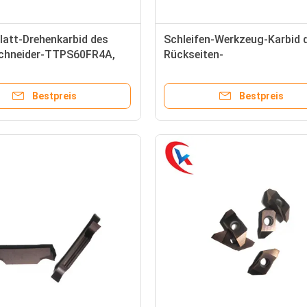
latt-Drehenkarbid des
Schleifen-Werkzeug-Karbid 
chneider-TTPS60FR4A,
Rückseiten-
ätze fugt
ABW15R4005/ABW15R4015/
das Einsätze fugt
Bestpreis
Bestpreis