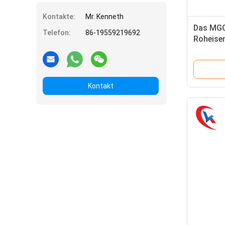
Kontakte:
Mr. Kenneth
Das MGG
Telefon:
86-19559219692
Roheise
externes
Kontakt