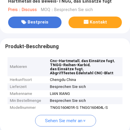
Hartmetall des Beweis-TNGG, das Einsätze fugt
Preis：Discuss
MOQ：Besprechen Sie sich
Bestpreis
Kontakt
Produkt-Beschreibung
,
,
Cnc-Hartmetall
das Einsätze fugt
,
TNGG-Reihen-Karbid
Markieren
,
das Einsätze fugt
Abgrifffestes Edelstahl CNC-Blatt
Herkunftsort
Chengdu China
Lieferzeit
Besprechen Sie sich
Markenname
LIAN XIANG
Min Bestellmenge
Besprechen Sie sich
Modellnummer
TNGG160401R-S TNGG160404L-S
Sehen Sie mehr an