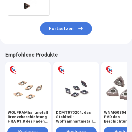
Beweis-TNGG, das Einsätze
fugt
Fortsetzen
Empfohlene Produkte
WOLFRAMhartmetalleinsatz-
DCMT070204, das
WNMG080404
Bronzebeschichtung
Stahlteil-
PVD das
HRA 91,8 des Faden-
Wolframhartmetalleinsatz-
Beschichtungs
Schneider-
körperliche
Karbid-Mahlen
TKFT12RB6000
Beschichtung
Edelstahl-Vol
Bestpreis
Bestpreis
Bestprei