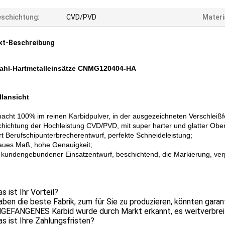
schichtung:
CVD/PVD
Materia
kt-Beschreibung
tahl-Hartmetalleinsätze CNMG120404-HA
lansicht
cht 100% im reinen Karbidpulver, in der ausgezeichneten Verschleißfes
chichtung der Hochleistung CVD/PVD, mit super harter und glatter Ober
ert Berufschipunterbrecherentwurf, perfekte Schneideleistung;
aues Maß, hohe Genauigkeit;
d kundengebundener Einsatzentwurf, beschichtend, die Markierung, ve
s ist Ihr Vorteil?
haben die beste Fabrik, zum für Sie zu produzieren, könnten gar
NGEFANGENES Karbid wurde durch Markt erkannt, es weitverbreit
s ist Ihre Zahlungsfristen?