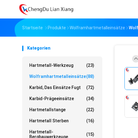
Startseite
Produkte
Wolframhartmetalleinsätze
Wolf
Kategorien
Hartmetall-Werkzeug
(23)
Wolframhartmetalleinsätze
(88)
Karbid, Das Einsätze Fugt
(72)
Karbid-Prägeeinsätze
(34)
Hartmetallstange
(22)
Hartmetall Sterben
(16)
Hartmetall-
(15)
Bergbauwerkzeuge