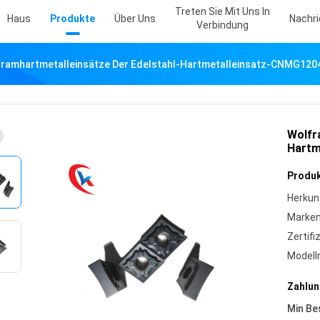
Treten Sie Mit Uns In
Haus
Produkte
Über Uns
Nachr
Verbindung
ramhartmetalleinsätze Der Edelstahl-Hartmetalleinsatz-CNMG12
Wolfr
Hartm
Produk
Herkun
Marke
Zertifi
Model
Zahlun
Min Be