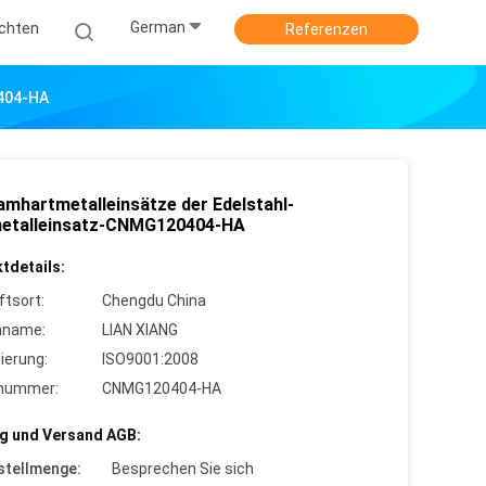
German
ichten
Referenzen
0404-HA
amhartmetalleinsätze der Edelstahl-
etalleinsatz-CNMG120404-HA
tdetails:
ftsort:
Chengdu China
nname:
LIAN XIANG
zierung:
ISO9001:2008
lnummer:
CNMG120404-HA
g und Versand AGB:
stellmenge:
Besprechen Sie sich