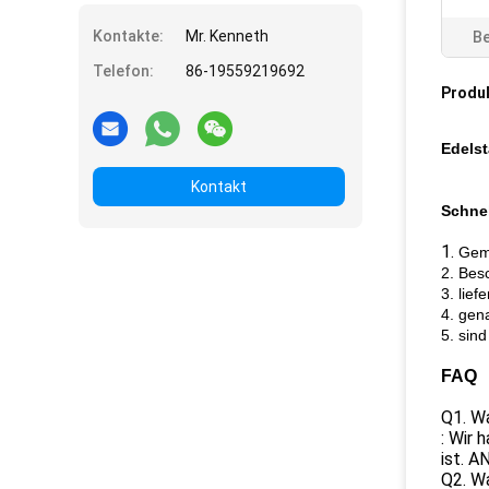
Kontakte:
Mr. Kenneth
Be
Telefon:
86-19559219692
Produ
Edels
Kontakt
Schnel
1.
Gema
2. Bes
3. lief
4. gen
5. sin
FAQ
Q1. Wa
: Wir 
ist. A
Q2. Wa