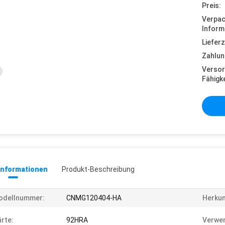
Preis:
Verpa
Inform
Lieferz
Zahlun
Versor
Fähigke
informationen
Produkt-Beschreibung
odellnummer:
CNMG120404-HA
Herkun
rte:
92HRA
Verwe