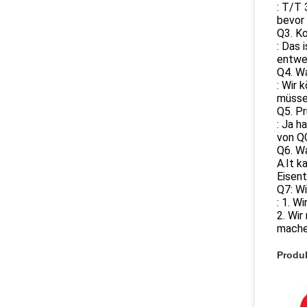
: T/T 
bevor 
Q3. K
: Das 
entwer
Q4. Wa
: Wir 
müsse
Q5. Pr
: Ja h
von Q
Q6. W
A.It 
Eisent
Q7: Wi
: 1. W
2. Wir
mache
Produk