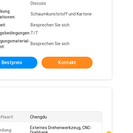
Discuss
ckung
Schaumkunststoff und Kartone
ationen:
eit:
Besprechen Sie sich
gsbedingungen:
T/T
gungsmaterial-
Besprechen Sie sich
it:
Bestpreis
Kontakt
ftsort:
Chengdu
Externes Drehenwerkzeug, CNC-
ndung:
Drehbank