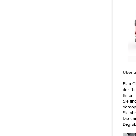
Über 
Blatt 
der Ro
Ihnen,
Sie fin
Verdop
Skifah
Die un
Begrüß