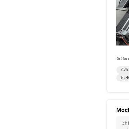
Größe 
CVD 
Nc-H
Möch
Ich