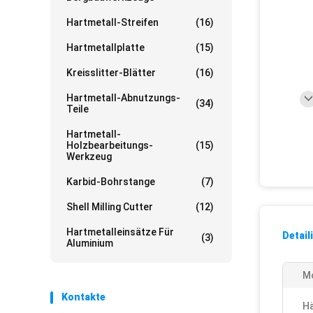
Hartmetall-Streifen
(16)
Hartmetallplatte
(15)
Kreisslitter-Blätter
(16)
Hartmetall-Abnutzungs-
(34)
Teile
Hartmetall-
Holzbearbeitungs-
(15)
Werkzeug
Karbid-Bohrstange
(7)
Shell Milling Cutter
(12)
Hartmetalleinsätze Für
Detail
(3)
Aluminium
M
Kontakte
Hä