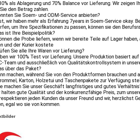
30% als Ablagerung und 70% Balance vor Lieferung. Wir zeigen I
Sie den Betrag zahlen.
onnten Sie Soem- und ODM-Service anbieten?
ist, wir haben mehr als Erfahrung 7years in Soem-Service okay. B
fen, um Ihre Spezifikationen zu passen, können sie den Berufsr
s ist Ihre Beispielpolitik?
können die Probe liefern, wenn wir bereite Teile auf Lager haben
n und der Kurier kostete
üfen Sie alle Ihre Waren vor Lieferung?
aben wir 100% Test vor Lieferung. Unsere Produktion basiert auf
C-Team und ausschließlich von Qualitätskontrollsystem in unse
as über das Paket?
kann machen, während Sie von den Produktformen brauchen und a
rommel, Karton, Holzetui und Taschenpakete zur Verfügung stel
e machen Sie unser Geschäft langfristiges und gutes Verhältnis
ir halten gute Qualität und der konkurrenzfähige Preis, zum unse
 respektieren jeden Kunden da unser Freund und wir, herzlichst G
n, egal wo sie von kommen.
tbilder