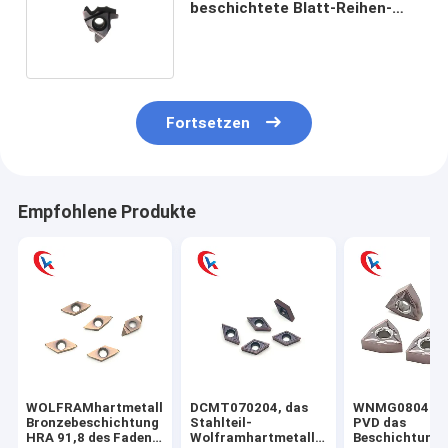
beschichtete Blatt-Reihen-
Wolframhartmetalleinsätze
Fortsetzen
Empfohlene Produkte
WOLFRAMhartmetalleinsatz-
DCMT070204, das
WNMG080404
Bronzebeschichtung
Stahlteil-
PVD das
HRA 91,8 des Faden-
Wolframhartmetalleinsatz-
Beschichtungs