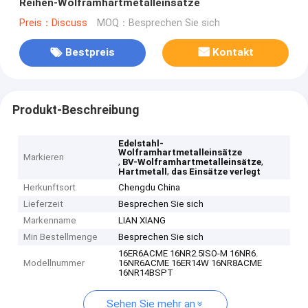
Reihen-Wolframhartmetalleinsätze
Preis：Discuss
MOQ：Besprechen Sie sich
Bestpreis
Kontakt
Produkt-Beschreibung
Edelstahl-
Wolframhartmetalleinsätze
Markieren
,
,
BV-Wolframhartmetalleinsätze
,
Hartmetall
das Einsätze verlegt
Herkunftsort
Chengdu China
Lieferzeit
Besprechen Sie sich
Markenname
LIAN XIANG
Min Bestellmenge
Besprechen Sie sich
16ER6ACME 16NR2.5ISO-M 16NR6.
Modellnummer
16NR6ACME 16ER14W 16NR8ACME
16NR14BSPT
Sehen Sie mehr an