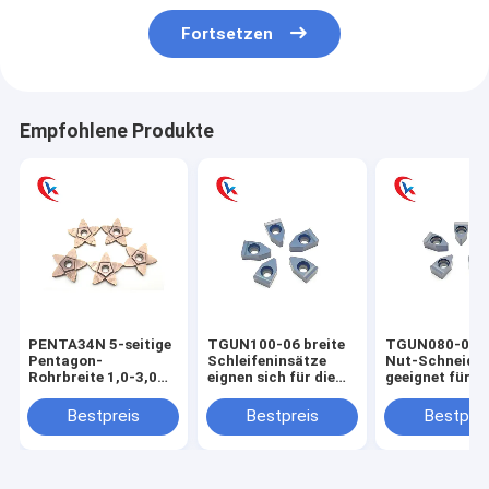
Fortsetzen
Empfohlene Produkte
PENTA34N 5-seitige
TGUN100-06 breite
TGUN080-06 B
Pentagon-
Schleifeninsätze
Nut-Schneidei
Rohrbreite 1,0-3,0
eignen sich für die
geeignet für di
mm Schneidkante
Bearbeitung von
Bearbeitung v
Verarbeitungslösungen
Stahl, Edelstahl und
zylindrischen
Bestpreis
Bestpreis
Bestprei
Karbid-Rohr-
Gusseisen,
Außen- und
Einsätze
einschließlich der
Stirnseiten-Nu
Bearbeitung von
Endflächen und