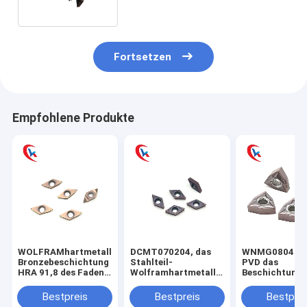
fugt
Fortsetzen
Empfohlene Produkte
WOLFRAMhartmetalleinsatz-
DCMT070204, das
WNMG080404
Bronzebeschichtung
Stahlteil-
PVD das
HRA 91,8 des Faden-
Wolframhartmetalleinsatz-
Beschichtungs
Schneider-
körperliche
Karbid-Mahlen
TKFT12RB6000
Beschichtung
Edelstahl-Vol
Bestpreis
Bestpreis
Bestprei
Drehen
verarbeitet
ein