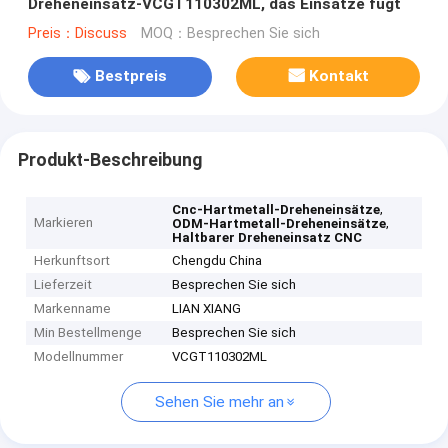
Dreheneinsatz-VCGT110302ML, das Einsätze fugt
Preis：Discuss
MOQ：Besprechen Sie sich
Bestpreis
Kontakt
Produkt-Beschreibung
,
Cnc-Hartmetall-Dreheneinsätze
Markieren
,
ODM-Hartmetall-Dreheneinsätze
Haltbarer Dreheneinsatz CNC
Herkunftsort
Chengdu China
Lieferzeit
Besprechen Sie sich
Markenname
LIAN XIANG
Min Bestellmenge
Besprechen Sie sich
Modellnummer
VCGT110302ML
Sehen Sie mehr an