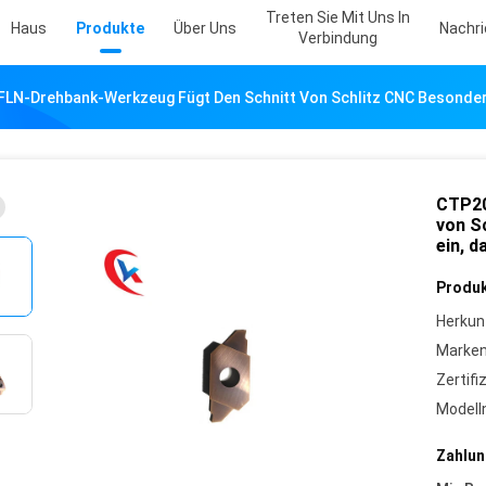
Treten Sie Mit Uns In
Haus
Produkte
Über Uns
Nachr
Verbindung
LN-Drehbank-Werkzeug Fügt Den Schnitt Von Schlitz CNC Besonders 
CTP20
von S
ein, d
Produk
Herkun
Marke
Zertifi
Model
Zahlun