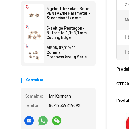
Ze
5 gekerbte Ecken Serie
PENTA24N Hartmetall-
Stecheinsätze mit
Ma
langer Lebensdauer
und geringem
5-seitige Pentagon-
Verschleiß
Nutbreite 1,0–3,0 mm
Hä
Cutting Edge
Processing Solutions
Hartmetall-
MB05/07/09/11
Nuteinsätze
He
Comma
Trennwerkzeug Serie
HRA 91.8 für
Hartmetall-
Produ
Stecheinsätze für
CNC-Maschinen
Kontakte
CTP20F
Kontakte:
Mr. Kenneth
Produk
Telefon:
86-19559219692