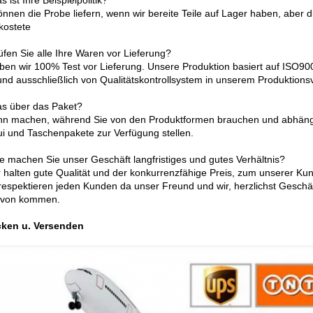
 ist Ihre Beispielpolitik?
können die Probe liefern, wenn wir bereite Teile auf Lager haben, aber
kostete
üfen Sie alle Ihre Waren vor Lieferung?
aben wir 100% Test vor Lieferung. Unsere Produktion basiert auf ISO9
nd ausschließlich von Qualitätskontrollsystem in unserem Produktions
s über das Paket?
ann machen, während Sie von den Produktformen brauchen und abhäng
ui und Taschenpakete zur Verfügung stellen.
e machen Sie unser Geschäft langfristiges und gutes Verhältnis?
ir halten gute Qualität und der konkurrenzfähige Preis, zum unserer Kun
 respektieren jeden Kunden da unser Freund und wir, herzlichst Geschä
 von kommen.
cken u. Versenden