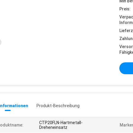
Min Be
Preis:
Verpa
Inform
Lieferz
Zahlun
Versor
Fähigke
informationen
Produkt-Beschreibung
CTP20FLN-Hartmetall-
roduktname:
Marke
Dreheneinsatz