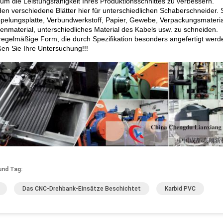
 um die Leistungsfähigkeit Ihres Produktionsschnittes zu verbessern.
den verschiedene Blätter hier für unterschiedlichen Schaberschneider. S
pelungsplatte, Verbundwerkstoff, Papier, Gewebe, Verpackungsmaterial
renmaterial, unterschiedliches Material des Kabels usw. zu schneiden.
regelmäßige Form, die durch Spezifikation besonders angefertigt wer
en Sie Ihre Untersuchung!!!
und Tag:
Das CNC-Drehbank-Einsätze Beschichtet
Karbid PVC