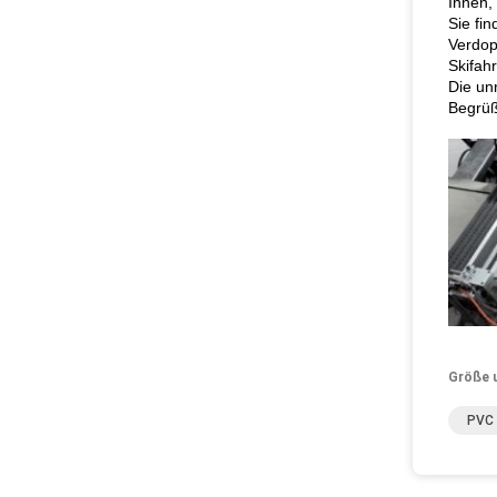
Ihnen,
Sie fin
Verdop
Skifah
Die un
Begrüß
Größe 
PVC