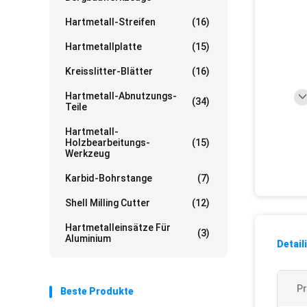
Hartmetall-Streifen
(16)
Hartmetallplatte
(15)
Kreisslitter-Blätter
(16)
Hartmetall-Abnutzungs-
(34)
Teile
Hartmetall-
Holzbearbeitungs-
(15)
Werkzeug
Karbid-Bohrstange
(7)
Shell Milling Cutter
(12)
Hartmetalleinsätze Für
(3)
Aluminium
Detail
P
Beste Produkte