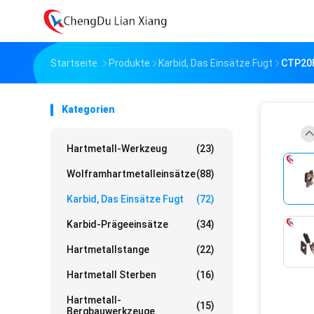
Startseite
Produkte
Karbid, Das Einsätze Fugt
CTP20F
Kategorien
Hartmetall-Werkzeug
(23)
Wolframhartmetalleinsätze
(88)
Karbid, Das Einsätze Fugt
(72)
Karbid-Prägeeinsätze
(34)
Hartmetallstange
(22)
Hartmetall Sterben
(16)
Hartmetall-
(15)
Bergbauwerkzeuge