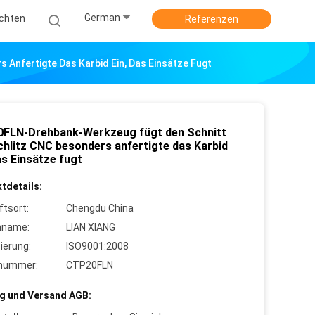
German
ichten
Referenzen
Anfertigte Das Karbid Ein, Das Einsätze Fugt
FLN-Drehbank-Werkzeug fügt den Schnitt
chlitz CNC besonders anfertigte das Karbid
as Einsätze fugt
tdetails:
ftsort:
Chengdu China
nname:
LIAN XIANG
zierung:
ISO9001:2008
lnummer:
CTP20FLN
g und Versand AGB: