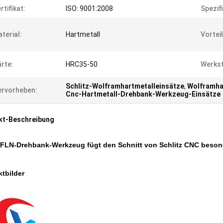
rtifikat:
ISO: 9001:2008
Spezif
terial:
Hartmetall
Vorteil
rte:
HRC35-50
Werkst
Schlitz-Wolframhartmetalleinsätze
,
Wolframhar
rvorheben:
Cnc-Hartmetall-Drehbank-Werkzeug-Einsätze
kt-Beschreibung
LN-Drehbank-Werkzeug fügt den Schnitt von Schlitz CNC besonder
tbilder