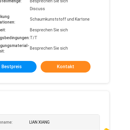
stellmenge:
Besprechen Sie sich
Discuss
ckung
Schaumkunststoff und Kartone
ationen:
eit:
Besprechen Sie sich
gsbedingungen:
T/T
gungsmaterial-
Besprechen Sie sich
it:
Bestpreis
Kontakt
nname:
LIAN XIANG