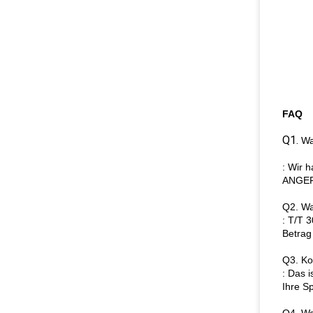
FAQ
Q1.
Wa
: Wir 
ANGEFA
Q2. Wa
: T/T 
Betrag
Q3. Ko
: Das 
Ihre S