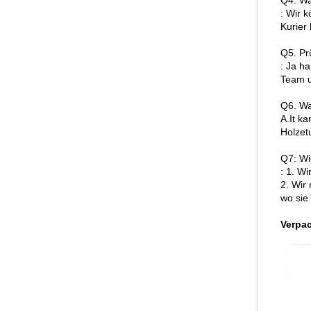
Q4. Was
: Wir 
Kurier 
Q5. Pr
: Ja h
Team u
Q6. Wa
A.It k
Holzet
Q7: Wi
: 1. W
2. Wir
wo sie
Verpa