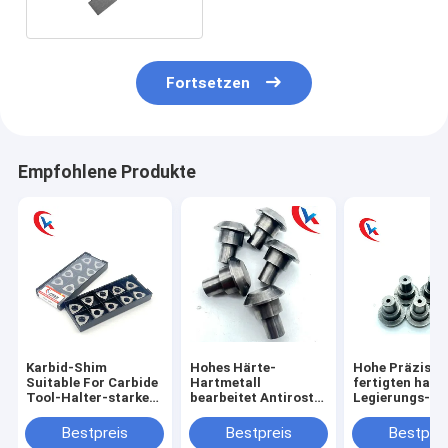
Fortsetzen
Empfohlene Produkte
Karbid-Shim
Hohes Härte-
Hohe Präzisio
Suitable For Carbide
Hartmetall
fertigten hart
Tool-Halter-starkes
bearbeitet Antirost-
Legierungs-
Verschleißfestigkeits-
Korrosionsbeständigkeit
Hartmetall-
Hartmetall-
Werkzeuge
Bestpreis
Bestpreis
Bestprei
Werkzeug MW 0804
besonders an