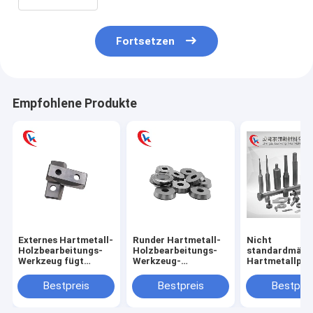
Aluminiumlegierungen und
nichtmetallischen Werkstoffen.
Fortsetzen
Empfohlene Produkte
Externes Hartmetall-
Runder Hartmetall-
Nicht
Holzbearbeitungs-
Holzbearbeitungs-
standardmäßi
Werkzeug fügt
Werkzeug-
Hartmetallpro
Abnutzungs-Beweis
Schneider-Einsatz-
Annahme von
ein
Ersatzboden
Sonderanferti
Bestpreis
Bestpreis
Bestprei
für verschiede
unregelmäßig