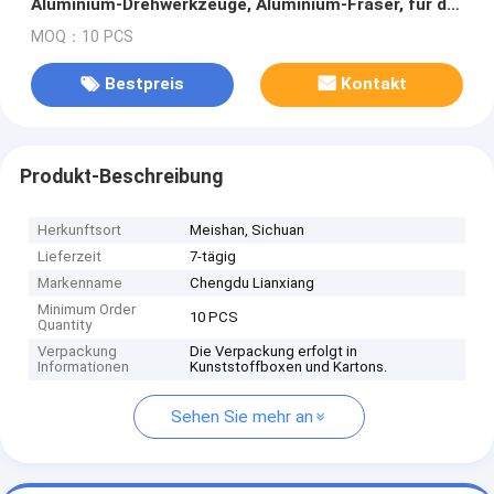
Aluminium-Drehwerkzeuge, Aluminium-Fräser, für die
Bearbeitung von Aluminiumlegierungen und
MOQ：10 PCS
nichtmetallischen Werkstoffen.
Bestpreis
Kontakt
Produkt-Beschreibung
Herkunftsort
Meishan, Sichuan
Lieferzeit
7-tägig
Markenname
Chengdu Lianxiang
Minimum Order
10 PCS
Quantity
Verpackung
Die Verpackung erfolgt in
Informationen
Kunststoffboxen und Kartons.
Sehen Sie mehr an