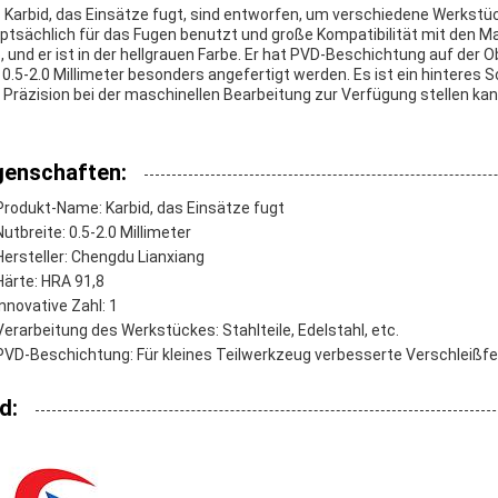
 Karbid, das Einsätze fugt, sind entworfen, um verschiedene Werkstü
ptsächlich für das Fugen benutzt und große Kompatibilität mit den 
, und er ist in der hellgrauen Farbe. Er hat PVD-Beschichtung auf der O
 0.5-2.0 Millimeter besonders angefertigt werden. Es ist ein hinteres
 Präzision bei der maschinellen Bearbeitung zur Verfügung stellen kan
genschaften:
Produkt-Name: Karbid, das Einsätze fugt
Nutbreite: 0.5-2.0 Millimeter
Hersteller: Chengdu Lianxiang
Härte: HRA 91,8
Innovative Zahl: 1
Verarbeitung des Werkstückes: Stahlteile, Edelstahl, etc.
PVD-Beschichtung: Für kleines Teilwerkzeug verbesserte Verschleißfes
d: