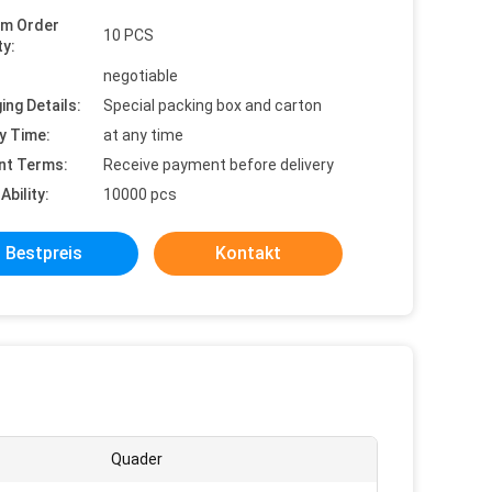
um Order
10 PCS
ty:
negotiable
ing Details:
Special packing box and carton
y Time:
at any time
nt Terms:
Receive payment before delivery
Ability:
10000 pcs
Bestpreis
Kontakt
Quader