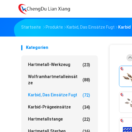
Startseite
Produkte
Karbid, Das Einsätze Fugt
Karbid
Kategorien
Hartmetall-Werkzeug
(23)
Wolframhartmetalleinsät
(88)
Ze
Karbid, Das Einsätze Fugt
(72)
Karbid-Prägeeinsätze
(34)
Hartmetallstange
(22)
Hartmetall Sterben
(16)