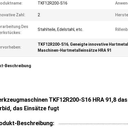
roduktname:
TKF12R200-S16
Anwen
novative Zahl:
2
Herste
rarbeitung Des
Stahlteile, Edelstahl, etc.
Rillenb
rkstückes:
TKF12R200-S16
,
Geneigte innovative Hartmetal
rvorheben:
Maschinen-Hartmetalleinsätze HRA 91
kt-Beschreibung
rkzeugmaschinen TKF12R200-S16 HRA 91,8 das in
rbid, das Einsätze fugt
odukt-Beschreibung: