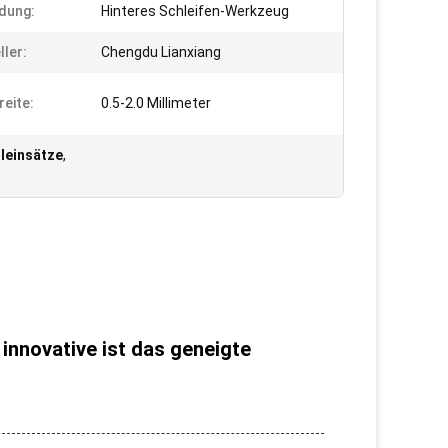
dung:
Hinteres Schleifen-Werkzeug
ller:
Chengdu Lianxiang
reite:
0.5-2.0 Millimeter
leinsätze
,
novative ist das geneigte