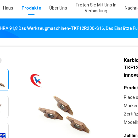
Treten Sie Mit Uns In
Haus
Produkte
Über Uns
Nachr
Verbindung
 HRA 91,8 Das Werkzeugmaschinen-TKF12R200-S16, Das Einsätze Fugt
Karbi
TKF12
innova
Produk
Place o
Marke
Zertifi
Model
Zahlun