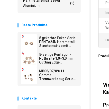
Hartmetalleinsätze Für
P
(3)
Aluminium
In
Ve
Beste Produkte
We
5 gekerbte Ecken Serie
He
PENTA24N Hartmetall-
Stecheinsätze mit
langer Lebensdauer
und geringem
5-seitige Pentagon-
Produ
Verschleiß
Nutbreite 1,0–3,0 mm
Cutting Edge
Processing Solutions
Hartmetall-
MB05/07/09/11
Nuteinsätze
Comma
Trennwerkzeug Serie
HRA 91.8 für
We
Hartmetall-
Stecheinsätze für
Ka
CNC-Maschinen
Kontakte
Pr