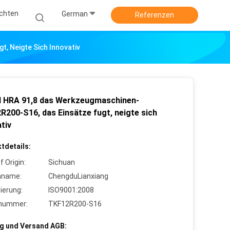
ichten
German
Referenzen
, Neigte Sich Innovativ
d HRA 91,8 das Werkzeugmaschinen-
R200-S16, das Einsätze fugt, neigte sich
tiv
tdetails:
f Origin:
Sichuan
nname:
ChengduLianxiang
zierung:
ISO9001:2008
lnummer:
TKF12R200-S16
g und Versand AGB: