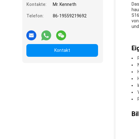
Das
Kontakte:
Mr. Kenneth
hau
S16
Telefon:
86-19559219692
von
und
Ei
Kontakt
Bil